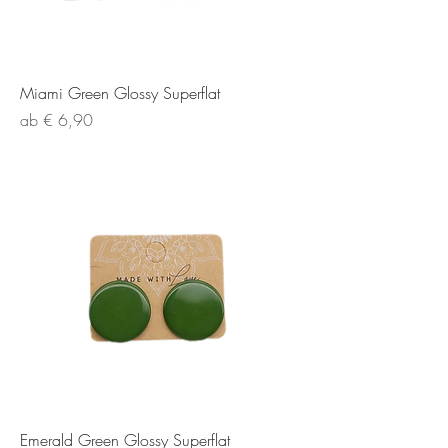
Miami Green Glossy Superflat
Sale-Preis
ab
€ 6,90
Emerald Green Glossy Superflat