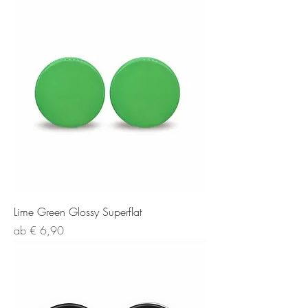
Lime Green Glossy Superflat
Sale-Preis
ab
€ 6,90