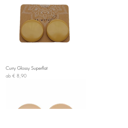
Curry Glossy Superflat
Sale-Preis
ab
€ 8,90