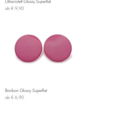
Ultraviolett Glossy Superflat
Sale-Preis
ab
€ 9,90
Bonbon Glossy Superflat
Sale-Preis
ab
€ 6,90