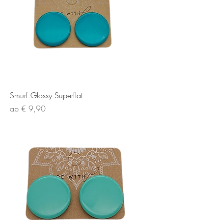
Smurf Glossy Superflat
Sale-Preis
ab
€ 9,90