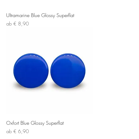
Ultramarine Blue Glossy Superflat
Sale-Preis
ab
€ 8,90
Oxfort Blue Glossy Superflat
Sale-Preis
ab
€ 6,90