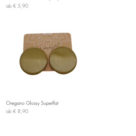
Sale-Preis
ab
€ 5,90
Oregano Glossy Superflat
Sale-Preis
ab
€ 8,90