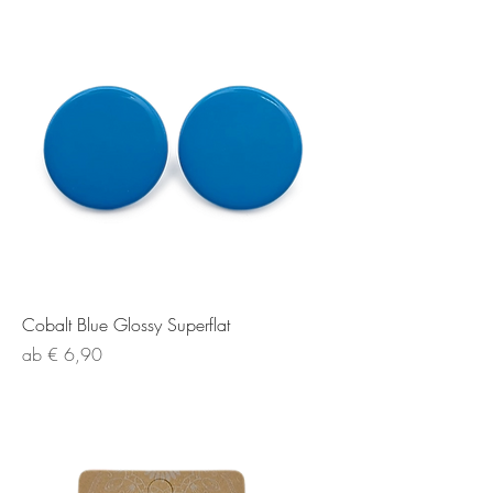
Cobalt Blue Glossy Superflat
Sale-Preis
ab
€ 6,90