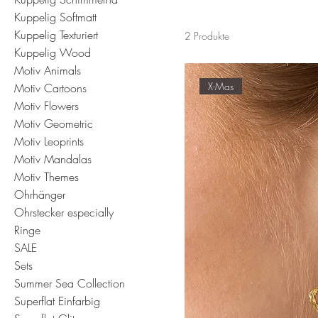
Kuppelig Softmatt
Kuppelig Texturiert
2 Produkte
Kuppelig Wood
Motiv Animals
X-Mas
Motiv Cartoons
Motiv Flowers
Motiv Geometric
Motiv Leoprints
Motiv Mandalas
Motiv Themes
Ohrhänger
Ohrstecker especially
Ringe
SALE
Sets
Summer Sea Collection
Superflat Einfarbig