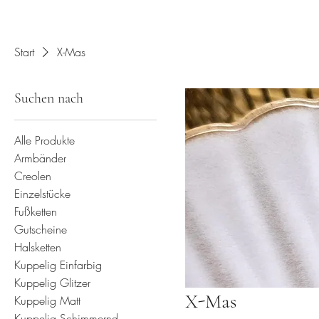
Start
X-Mas
Suchen nach
Alle Produkte
Armbänder
Creolen
Einzelstücke
Fußketten
Gutscheine
Halsketten
Kuppelig Einfarbig
Kuppelig Glitzer
X-Mas
Kuppelig Matt
Kuppelig Schimmernd