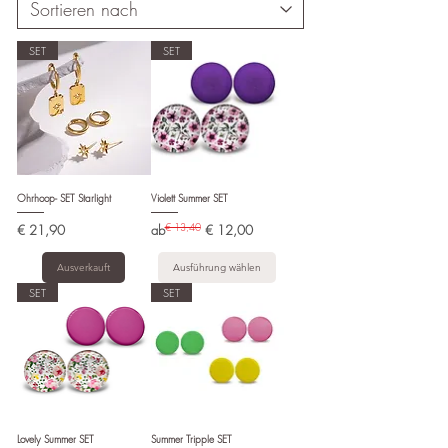
SET
SET
Ohrhoop- SET Starlight
Violett Summer SET
Preis
Standardpreis
Sale-Preis
€ 13,40
€ 21,90
ab
€ 12,00
Ausverkauft
Ausführung wählen
SET
SET
Lovely Summer SET
Summer Tripple SET