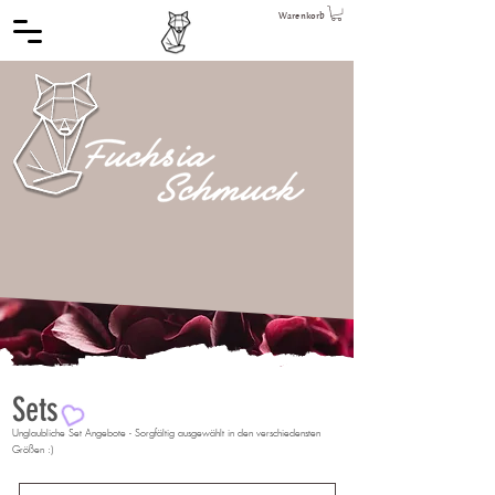
Warenkorb
Sets
Unglaubliche Set Angebote - Sorgfältig ausgewählt in den verschiedensten
Größen :)