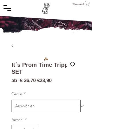
Warenkorb
It´s Prom Time Tripple
SET
Standardpreis
Sale-
ab
 € 26,70 
€23,90
Preis
Größe
*
Anzahl
*