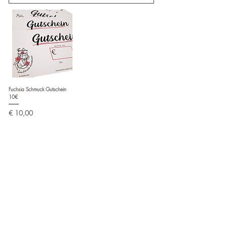
Fuchsia Schmuck Gutschein
10€
Preis
€ 10,00
In den Warenkorb
Follow us