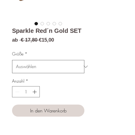
Sparkle Red´n Gold SET
Standardpreis
Sale-
ab
 € 17,80 
€15,00
Preis
Größe
*
Anzahl
*
In den Warenkorb
Sofortkauf