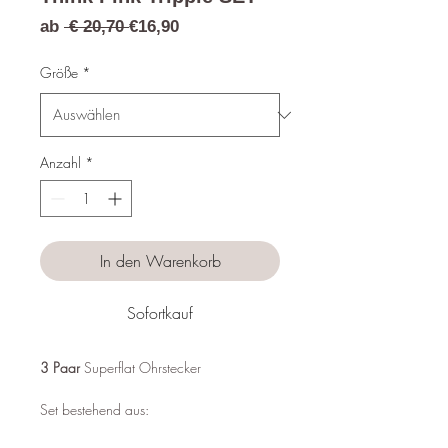
Standardpreis
Sale-
ab
 € 20,70 
€16,90
Preis
Größe
*
Anzahl
*
In den Warenkorb
Sofortkauf
3 Paar
Superflat Ohrstecker
Set bestehend aus: