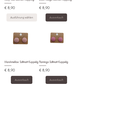
Preis
Preis
€ 8,90
€ 8,90
Ausführung wählen
Ausverkauft
Marshmellow Softmatt Kuppelig
Flamingo Softmatt Kuppelig
Preis
Preis
€ 8,90
€ 8,90
Ausverkauft
Ausverkauft