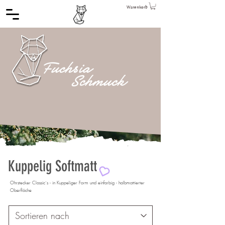
Warenkorb
Kuppelig Softmatt
Ohrstecker Classic´s - in Kuppeliger Form und einfarbig - halbmattierter
Oberfläche