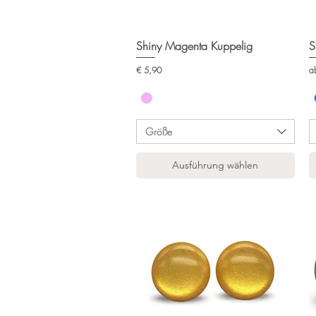
Shiny Magenta Kuppelig
Schnellansicht
S
Preis
Sa
€ 5,90
a
Größe
Ausführung wählen