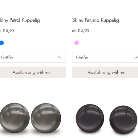
hiny Petrol Kuppelig
Schnellansicht
Shiny Petunia Kuppelig
Schnellansicht
le-Preis
Sale-Preis
b
€ 5,90
ab
€ 5,90
Größe
Größe
Ausführung wählen
Ausführung wählen