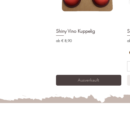
Shiny Vino Kuppelig
Schnellansicht
S
Sale-Preis
Sa
ab
€ 8,90
a
Ausverkauft