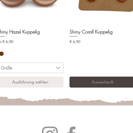
hiny Hazel Kuppelig
Schnellansicht
Shiny Corall Kuppelig
Schnellansicht
le-Preis
Preis
b
€ 6,90
€ 6,90
Größe
Ausführung wählen
Ausverkauft
Follow us