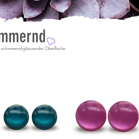
immernd
nd schimmernd-glänzender Oberfläche