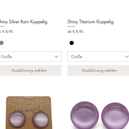
hiny Silver Rain Kuppelig
Schnellansicht
Shiny Titanium Kuppelig
Schnellansicht
le-Preis
Sale-Preis
b
€ 8,90
ab
€ 8,90
Größe
Größe
Ausführung wählen
Ausführung wählen