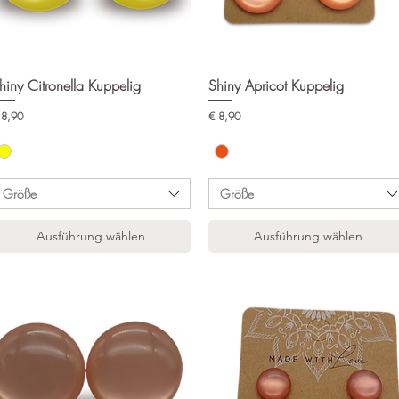
hiny Citronella Kuppelig
Schnellansicht
Shiny Apricot Kuppelig
Schnellansicht
eis
Preis
 8,90
€ 8,90
Größe
Größe
Ausführung wählen
Ausführung wählen