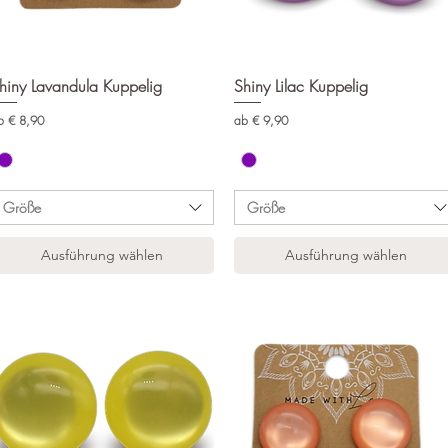
hiny Lavandula Kuppelig
Schnellansicht
Shiny Lilac Kuppelig
Schnellansicht
le-Preis
Sale-Preis
b
€ 8,90
ab
€ 9,90
Größe
Größe
Ausführung wählen
Ausführung wählen