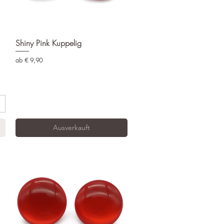
Shiny Pink Kuppelig
Schnellansicht
Sale-Preis
ab
€ 9,90
Ausverkauft