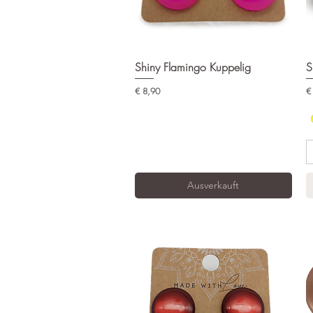
Shiny Flamingo Kuppelig
Schnellansicht
S
Preis
Pr
€ 8,90
€
Ausverkauft