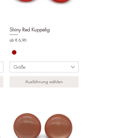
Shiny Red Kuppelig
Schnellansicht
Sale-Preis
ab
€ 6,90
Größe
Ausführung wählen