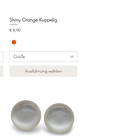
Shiny Orange Kuppelig
Schnellansicht
Preis
€ 8,90
Größe
Ausführung wählen