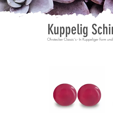
Kuppelig Sch
Ohrstecker Classic´s - In Kuppeliger Form u