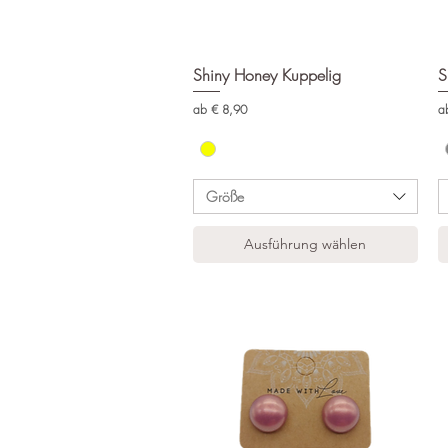
Shiny Honey Kuppelig
Schnellansicht
S
Sale-Preis
Sa
ab
€ 8,90
a
Größe
Ausführung wählen