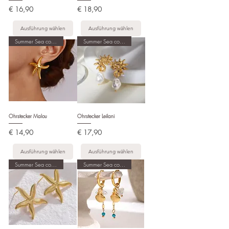
Preis
Preis
€ 16,90
€ 18,90
Ausführung wählen
Ausführung wählen
Summer Sea collection
Summer Sea collection
Ohrstecker Malou
Ohrstecker Leilani
Preis
Preis
€ 14,90
€ 17,90
Ausführung wählen
Ausführung wählen
Summer Sea collection
Summer Sea collection