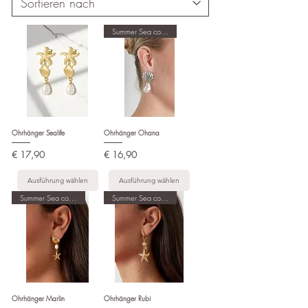
Summer Sea collection
Ohrhänger Sealife
Ohrhänger Ohana
Preis
Preis
€ 17,90
€ 16,90
Ausführung wählen
Ausführung wählen
Summer Sea collection
Summer Sea collection
Ohrhänger Marlin
Ohrhänger Rubi