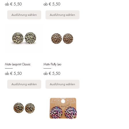
Sale-Preis
Sale-Preis
ab
€ 5,50
ab
€ 5,50
Ausführung wählen
Ausführung wählen
Motiv Leoprint Classic
Motiv Fluffy Leo
Sale-Preis
Sale-Preis
ab
€ 5,50
ab
€ 5,50
Ausführung wählen
Ausführung wählen