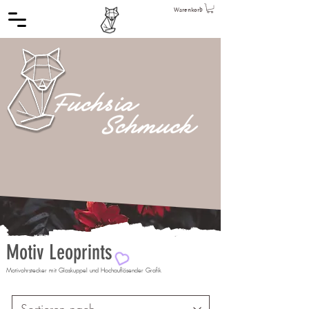
Warenkorb
Motiv Leoprints
Motivohrstecker mit Glaskuppel und Hochauflösender Grafik