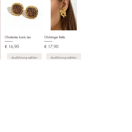
Ohrstecker Iconic Leo
Ohrhänger Belle
Preis
Preis
€ 16,90
€ 17,90
Ausführung wählen
Ausführung wählen
Ohrhänger Coquette Heart
Ohrhänger Heritage
Drops
Preis
€ 18,90
Preis
€ 16,90