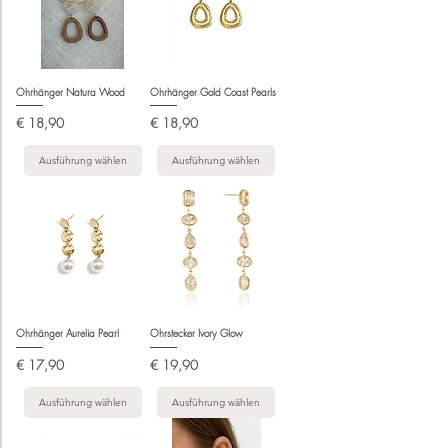
Ohrhänger Natura Wood
Ohrhänger Gold Coast Pearls
Preis
Preis
€ 18,90
€ 18,90
Ausführung wählen
Ausführung wählen
Ohrhänger Aurelia Pearl
Ohrstecker Ivory Glow
Preis
Preis
€ 17,90
€ 19,90
Ausführung wählen
Ausführung wählen