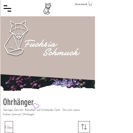
Warenkorb
Ohrhänger
Geringes Gewicht, Robustheit und Strahlende Optik - Das sind unsere
Fuchsia Schmuck Ohrhänger!
Filter