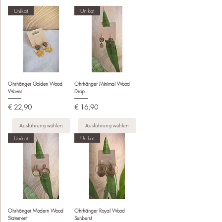
Unikat
Unikat
Ohrhänger Golden Wood
Ohrhänger Minimal Wood
Waves
Drop
Preis
Preis
€ 22,90
€ 16,90
Ausführung wählen
Ausführung wählen
Unikat
Unikat
Ohrhänger Modern Wood
Ohrhänger Royal Wood
Statement
Sunburst