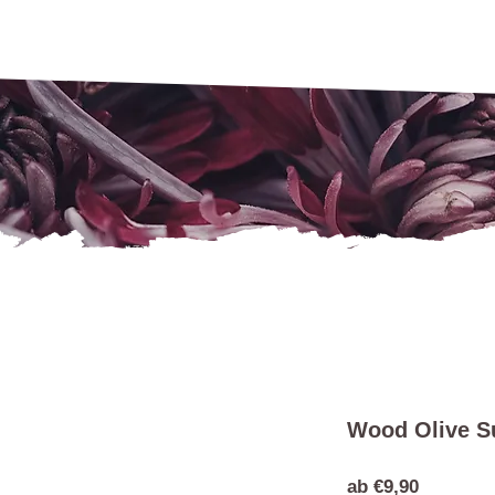
Wood Olive Su
Sale-
ab
€9,90