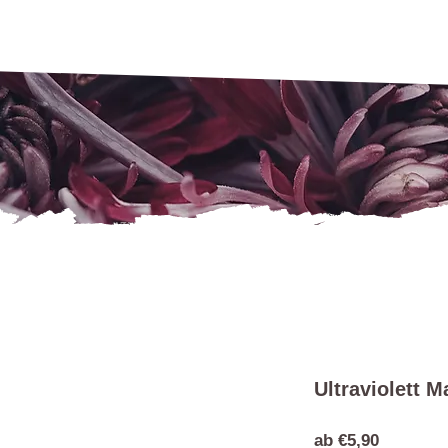
Ultraviolett M
Sale-
ab
€5,90