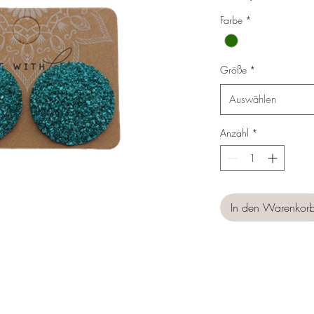
Preis
Farbe
*
Größe
*
Auswählen
Anzahl
*
In den Warenkor