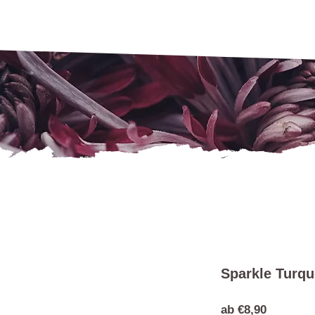
Sparkle Turqu
Sale-
ab
€8,90