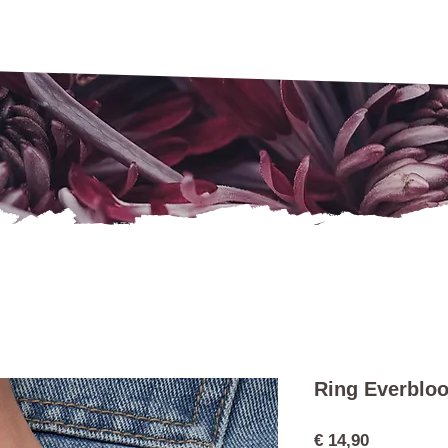
Ring Everblo
Preis
€ 14,90