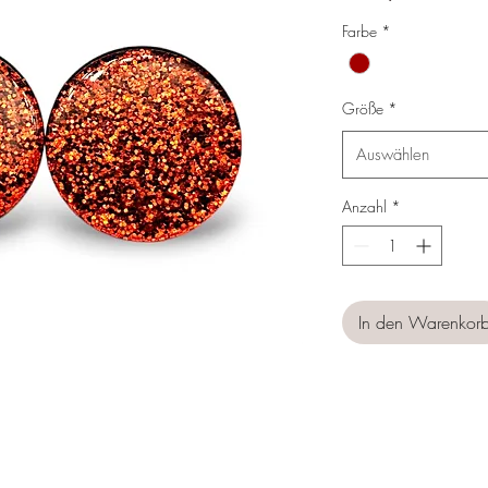
Preis
Farbe
*
Größe
*
Auswählen
Anzahl
*
In den Warenkor