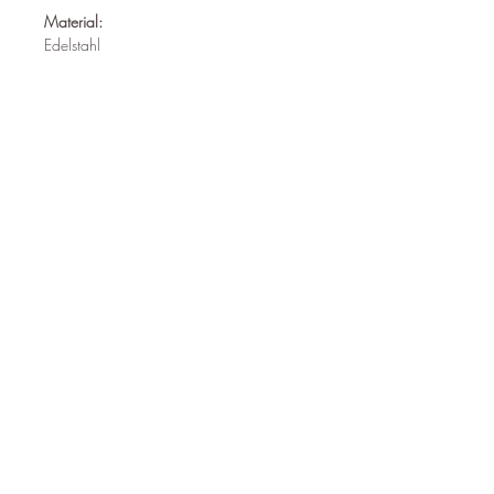
Material:
Edelstahl
Nickelfrei
Wasserfest
Hypoallergen
Länge:
30 mm
Follow us