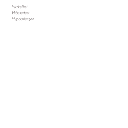
Nickelfrei
Wasserfest
Hypoallergen
Durchmesser goldener hoop :
17 mm
Durchmesser Perlen hoop :
15mm
Follow us