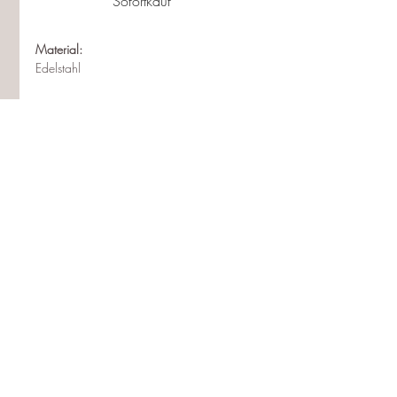
Sofortkauf
Material:
Edelstahl
Nickelfrei
Wasserfest
Hypoallergen
Abmessungen :
4.48cm x 1.4cm x 2cm
Follow us