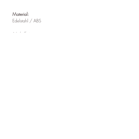
Material:
Edelstahl / ABS
Nickelfrei
Wasserfest
Hypoallergen
Abmessungen :
4.4cm x 2.2cm x 2cm
Follow us