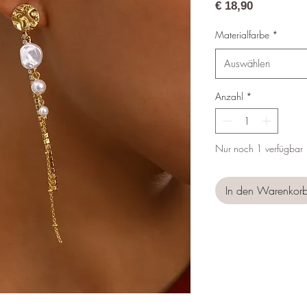
Preis
€ 18,90
Materialfarbe
*
Auswählen
Anzahl
*
Nur noch 1 verfügbar
In den Warenkor