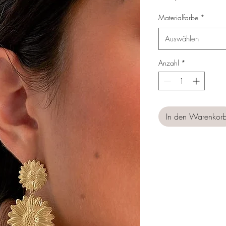
Materialfarbe
*
Auswählen
Anzahl
*
In den Warenkor