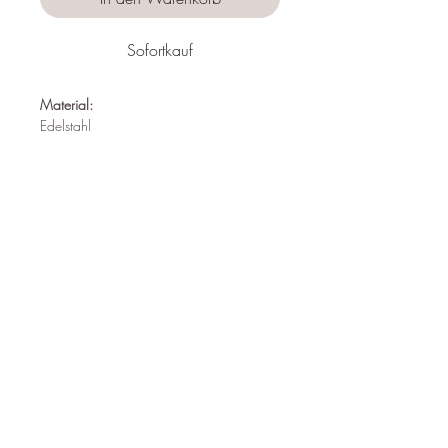
Sofortkauf
Material:
Edelstahl
Nickelfrei
Wasserfest
Hypoallergen
Länge:
26mm
Follow us