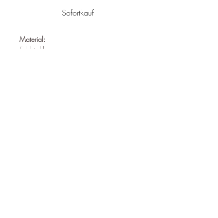
Sofortkauf
Material:
Edelstahl
Nickelfrei
Wasserfest
Hypoallergen
Durchmesser:
35mm x 15mm
Follow us