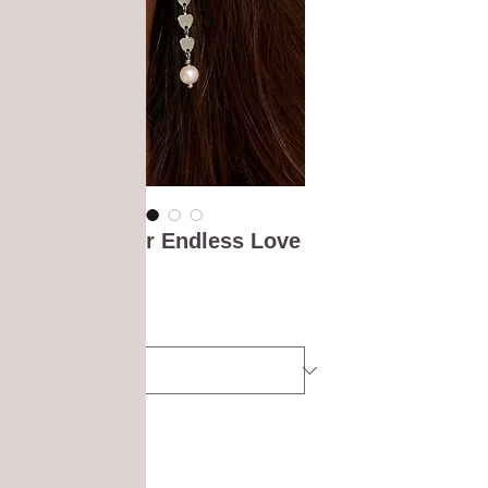
Ohrhänger Endless Love
Preis
€ 16,90
Materialfarbe
*
Anzahl
*