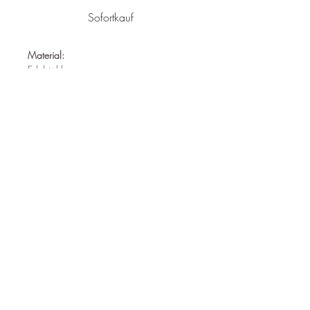
Sofortkauf
Material:
Edelstahl
Nickelfrei
Wasserfest
Hypoallergen
Durchmesser:
16mm x 30mm
Follow us