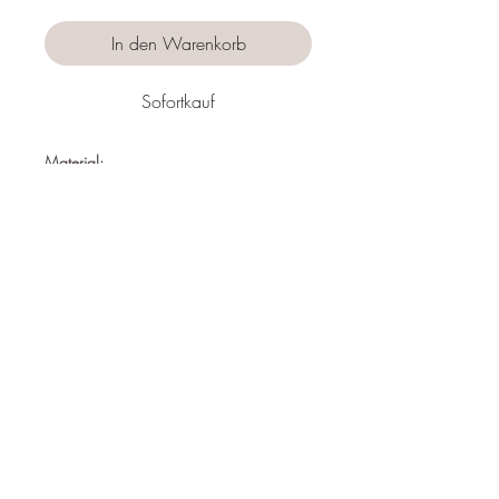
In den Warenkorb
Sofortkauf
Material:
Edelstahl / Muschel
Nickelfrei
Wasserfest
Hypoallergen
Länge:
33 mm