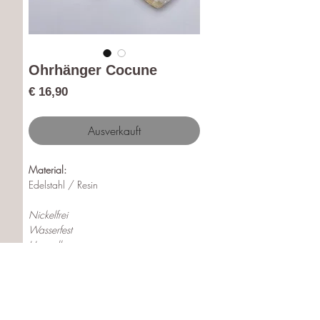
Ohrhänger Cocune
Preis
€ 16,90
Ausverkauft
Material:
Edelstahl / Resin
Nickelfrei
Wasserfest
Hypoallergen
Länge:
65 mm