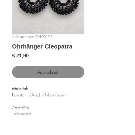
Artikelnummer: OH-0019-S
Ohrhänger Cleopatra
Preis
€ 21,90
Ausverkauft
Material:
Edelstahl /Acryl / Nanofaden
Nickelfrei
Wasserfest
Hypoallergen
Länge: