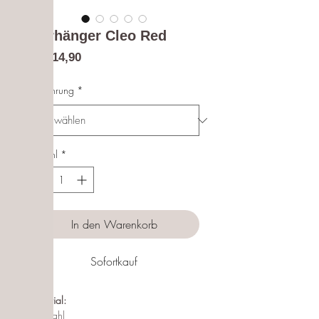
Ohrhänger Cleo Red
Sale-
ab
€14,90
Preis
Ausführung
*
Anzahl
*
In den Warenkorb
Sofortkauf
Material:
Edelstahl