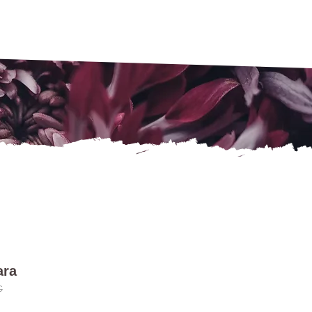
ara
G