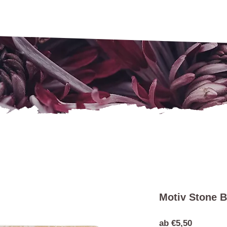
Motiv Stone B
Sale-
ab
€5,50