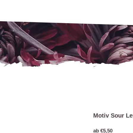
Motiv Sour L
Sale-
ab
€5,50