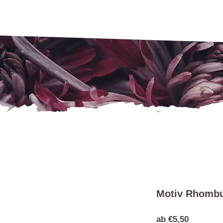
Motiv Rhomb
Sale-
ab
€5,50