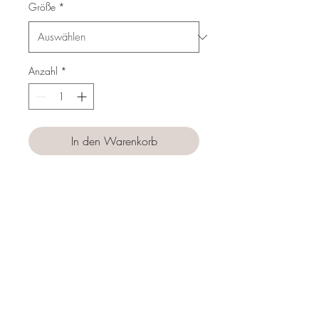
Größe
*
Anzahl
*
In den Warenkorb
Sofortkauf
Follow us