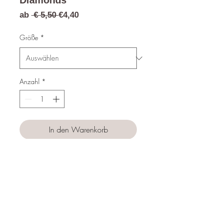
Diamonds
Standardpreis
Sale-
ab
 € 5,50 
€4,40
Preis
Größe
*
Anzahl
*
In den Warenkorb
Sofortkauf