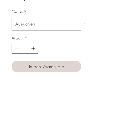
Preis
Größe
*
Anzahl
*
In den Warenkorb
Sofortkauf
Follow us