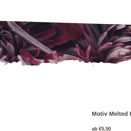
Motiv Melted 
Sale-
ab
€5,50