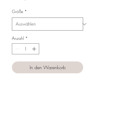
Preis
Größe
*
Anzahl
*
In den Warenkorb
Sofortkauf
Follow us