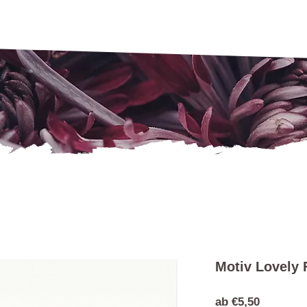
Motiv Lovely 
Sale-
ab
€5,50