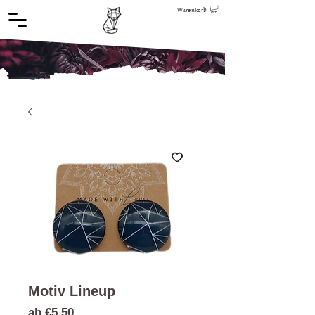
Warenkorb
Motiv Lineup
Sale-
ab
€5,50