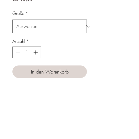
Preis
Größe
*
Anzahl
*
In den Warenkorb
Sofortkauf
Follow us