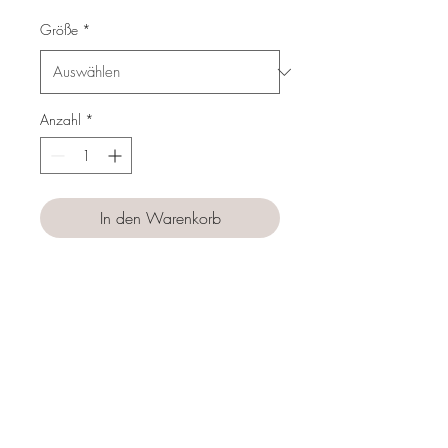
Preis
Größe
*
Anzahl
*
In den Warenkorb
Sofortkauf
Follow us