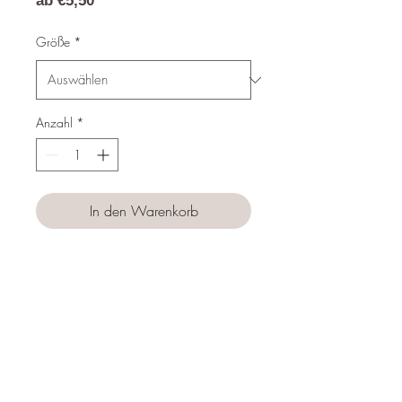
ab
€5,50
Preis
Größe
*
Anzahl
*
In den Warenkorb
Sofortkauf
Follow us