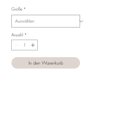
Preis
Größe
*
Anzahl
*
In den Warenkorb
Sofortkauf
Follow us