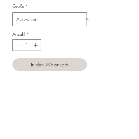
Größe
*
Anzahl
*
In den Warenkorb
Sofortkauf
Follow us