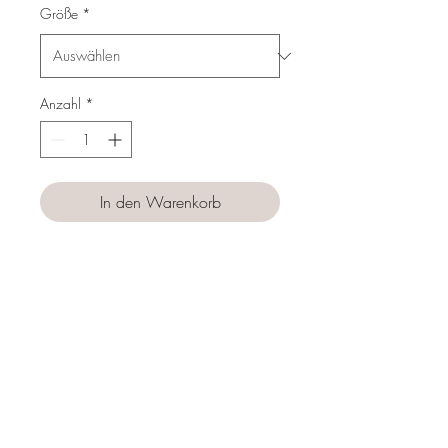
Größe
*
Anzahl
*
In den Warenkorb
Sofortkauf
Follow us