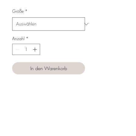
Preis
Größe
*
Anzahl
*
In den Warenkorb
Sofortkauf
Follow us