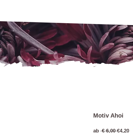
Motiv Ahoi
Standa
S
ab
 € 6,00 
€4,20