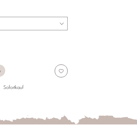
reis
b
Sofortkauf