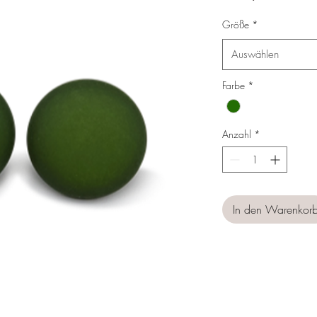
Preis
Größe
*
Auswählen
Farbe
*
Anzahl
*
In den Warenkor